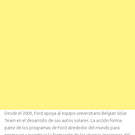
Desde el 2005, Ford apoya al equipo universitario Belgian Solar
Team en el desarrollo de sus autos solares. La acción forma
parte de los programas de Ford alrededor del mundo para
promover e incentivar la formación de los jóvenes ingenieros del