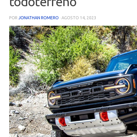
todoterreno
POR
JONATHAN ROMERO
·
AGOSTO 14, 2023