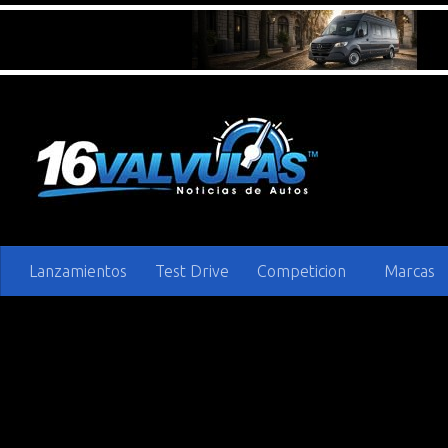
Saltar al contenido
Lanzamientos
Test Drive
Competicion
Marcas