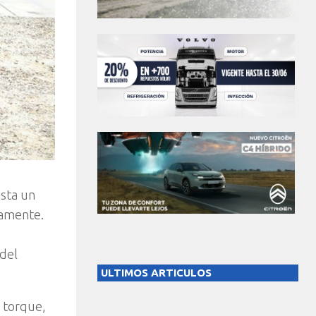
asta un
vamente.
2
 del
ULTIMOS ARTICULOS
e torque,