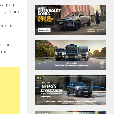
ck agrega
s y el aro
ando un
ncionar
orme