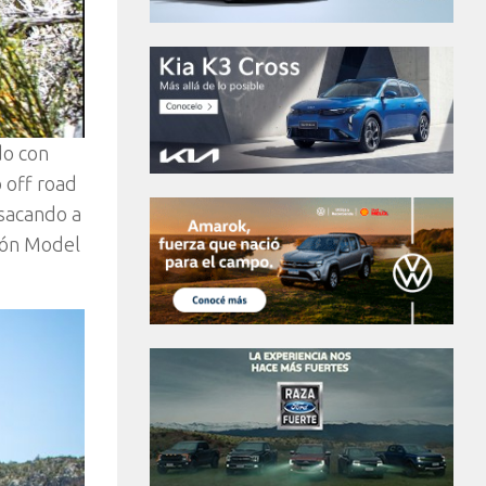
do con
 off road
 sacando a
ción Model