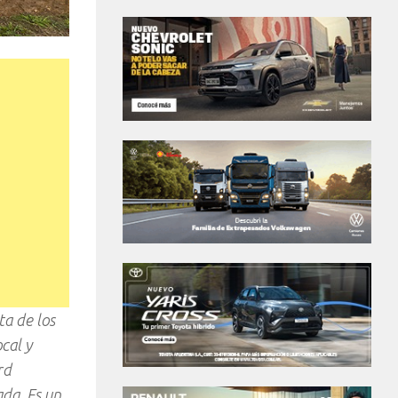
ta de los
cal y
rd
ada. Es un