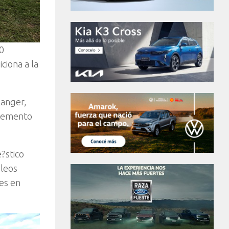
40
ciona a la
Ranger,
cremento
?stico
leos
es en