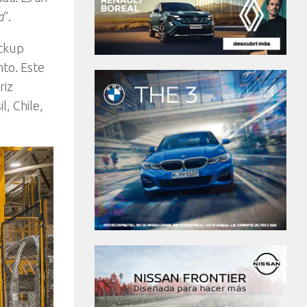
a
”.
ickup
to. Este
riz
, Chile,