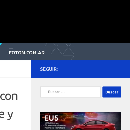
SEGUIR:
Buscar:
 con
e y