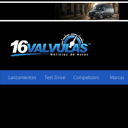
Saltar al contenido
Lanzamientos
Test Drive
Competicion
Marcas