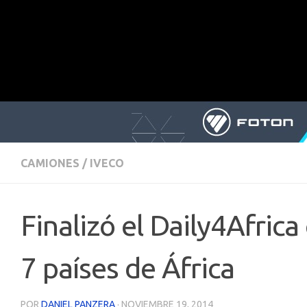
CAMIONES
/
IVECO
Finalizó el Daily4Afric
7 países de África
POR
DANIEL PANZERA
·
NOVIEMBRE 19, 2014