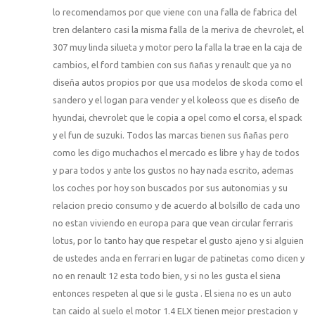
lo recomendamos por que viene con una falla de fabrica del
tren delantero casi la misma falla de la meriva de chevrolet, el
307 muy linda silueta y motor pero la falla la trae en la caja de
cambios, el ford tambien con sus ñañas y renault que ya no
diseña autos propios por que usa modelos de skoda como el
sandero y el logan para vender y el koleoss que es diseño de
hyundai, chevrolet que le copia a opel como el corsa, el spack
y el fun de suzuki. Todos las marcas tienen sus ñañas pero
como les digo muchachos el mercado es libre y hay de todos
y para todos y ante los gustos no hay nada escrito, ademas
los coches por hoy son buscados por sus autonomias y su
relacion precio consumo y de acuerdo al bolsillo de cada uno
no estan viviendo en europa para que vean circular ferraris
lotus, por lo tanto hay que respetar el gusto ajeno y si alguien
de ustedes anda en ferrari en lugar de patinetas como dicen y
no en renault 12 esta todo bien, y si no les gusta el siena
entonces respeten al que si le gusta . El siena no es un auto
tan caido al suelo el motor 1.4 ELX tienen mejor prestacion y