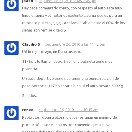
joako
septiembre 27, 2010 a las 7:05 pm
Hay cada comentario tonto, con respesto al auto esta muy
lindo el siena y el motor es exelente lastima que es para un
remisero pistero jajajaj.. Aca lamentablemente el 80% de los
sienas son remise o taxi:S
Claudio S
septiembre 26, 2010 a las 11:42 pm
Ud lo dijo tocayo, un Duna pistero.
117 hp y lo llaman deportivo , una patineta tiene mas
potencia.
Un auto deportivo tiene que tener una buena relacion de
peso potencia, 117 hp estaria bien, si el auto pesara 600 Kg.
Saludos.
renzo
septiembre 26, 2010 a las 10:15 am
Pablo : los roban a ellos?, o ellos resignan un mínimo de
producción para nosotros por convenio que a su vez
nosotros debemos darles 7 u 8 autos de cada 10 que