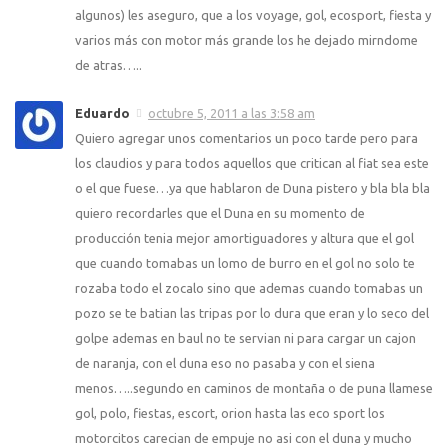
algunos) les aseguro, que a los voyage, gol, ecosport, fiesta y
varios más con motor más grande los he dejado mirndome
de atras…..
Eduardo
octubre 5, 2011 a las 3:58 am
Quiero agregar unos comentarios un poco tarde pero para
los claudios y para todos aquellos que critican al fiat sea este
o el que fuese…ya que hablaron de Duna pistero y bla bla bla
quiero recordarles que el Duna en su momento de
producción tenia mejor amortiguadores y altura que el gol
que cuando tomabas un lomo de burro en el gol no solo te
rozaba todo el zocalo sino que ademas cuando tomabas un
pozo se te batian las tripas por lo dura que eran y lo seco del
golpe ademas en baul no te servian ni para cargar un cajon
de naranja, con el duna eso no pasaba y con el siena
menos…..segundo en caminos de montaña o de puna llamese
gol, polo, fiestas, escort, orion hasta las eco sport los
motorcitos carecian de empuje no asi con el duna y mucho