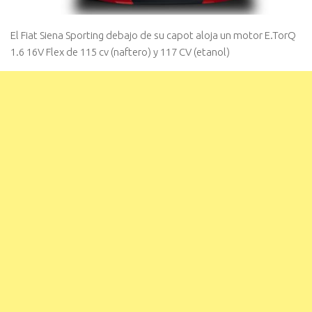
El Fiat Siena Sporting debajo de su capot aloja un motor E.TorQ
1.6 16V Flex de 115 cv (naftero) y 117 CV (etanol)