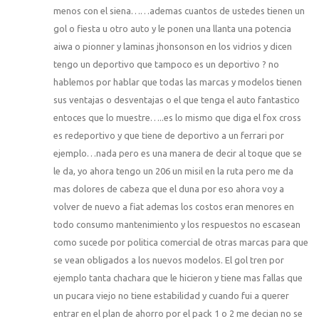
menos con el siena……ademas cuantos de ustedes tienen un
gol o fiesta u otro auto y le ponen una llanta una potencia
aiwa o pionner y laminas jhonsonson en los vidrios y dicen
tengo un deportivo que tampoco es un deportivo ? no
hablemos por hablar que todas las marcas y modelos tienen
sus ventajas o desventajas o el que tenga el auto fantastico
entoces que lo muestre…..es lo mismo que diga el fox cross
es redeportivo y que tiene de deportivo a un ferrari por
ejemplo…nada pero es una manera de decir al toque que se
le da, yo ahora tengo un 206 un misil en la ruta pero me da
mas dolores de cabeza que el duna por eso ahora voy a
volver de nuevo a fiat ademas los costos eran menores en
todo consumo mantenimiento y los respuestos no escasean
como sucede por politica comercial de otras marcas para que
se vean obligados a los nuevos modelos. El gol tren por
ejemplo tanta chachara que le hicieron y tiene mas fallas que
un pucara viejo no tiene estabilidad y cuando fui a querer
entrar en el plan de ahorro por el pack 1 o 2 me decian no se