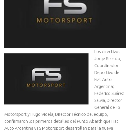
Los directivos
Jorge Rizzuto,
Coordinador
Deportivo de
Fiat Auto
Argentina;
Federico Suárez
Salvia, Director
General de FS
Motorsport y Hugo Videla, Director Técnico del equipo,
confirmaron los primeros detalles del Punto Abarth que Fiat
Auto Argentina y FS Motorsport desarrollan para la nueva