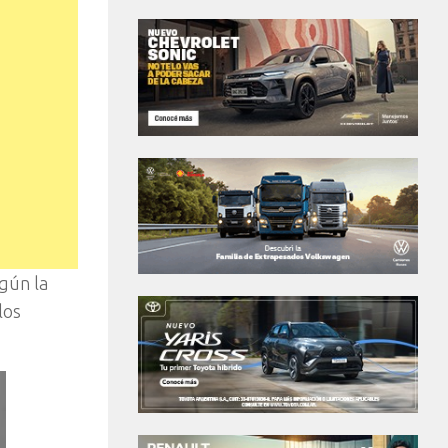
gún la
los