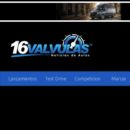
Saltar al contenido
Lanzamientos
Test Drive
Competicion
Marcas