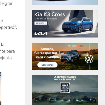
de gran
gn
eportivo”,
 la
nte para
onjunto