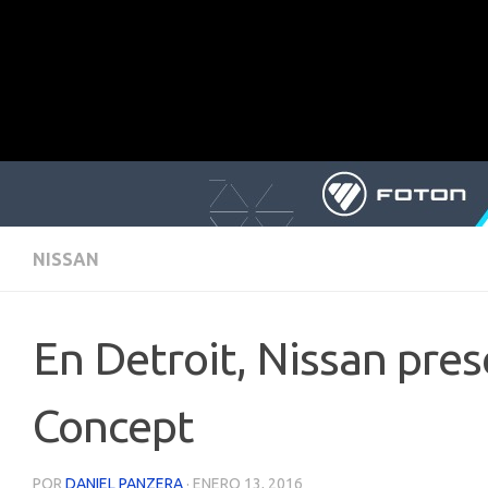
NISSAN
En Detroit, Nissan pres
Concept
POR
DANIEL PANZERA
·
ENERO 13, 2016