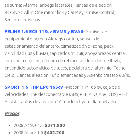
se suma: Alarma, airbags laterales, llantas de aleación,
RCC/NAC All in One mirror link y Car Play, Cruise Control,
Sensores traseros.
FELINE 1.6 EC5 115cv BVM5 y BVA6
– Su nivel de
equipamiento agrega Airbags cortina, sensor de
estacionamiento delantero, climatización bi-zona, pack
visibilidad (luz y lluvia), tapizados mi cuir, apoyabrazos central
con porta objetos, cámara de retroceso, detector de lluvia,
encendido automático de luces, pedalera de aluminio, Techo
Cielo, Llantas aleación 16″ diamantadas y Asiento trasero 60/40.
SPORT 1.6 THP EP6 165cv
–Motor THP 165 cv, caja de 6
velocidades, ESP desconectable (ABS, REF, AFU, ASR, CDS) + Hill
Assist, llantas de aleación 16 modelo hydre diamantado.
Precios
2008 Active 1.6
$371.900
2008 Allure 1.6
$402.200