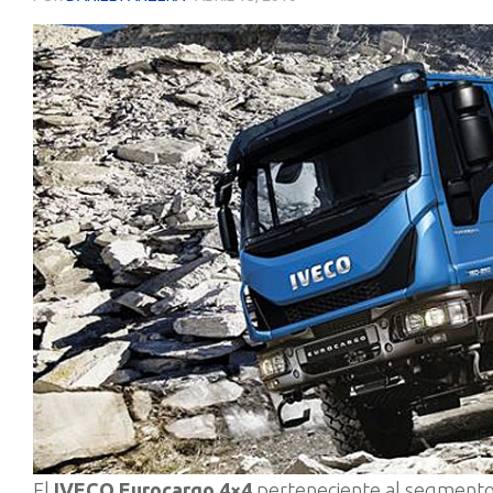
El
IVECO Eurocargo 4×4
perteneciente al segmento