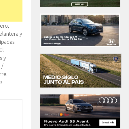
ero,
elantera y
uipadas
El
s y
 /
rre.
os