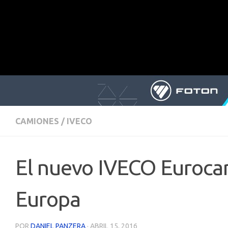
CAMIONES
/
IVECO
El nuevo IVECO Euroca
Europa
POR
DANIEL PANZERA
·
ABRIL 15, 2016