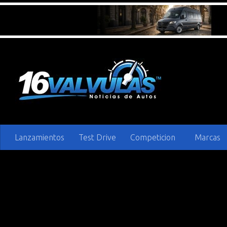
Saltar al contenido
Lanzamientos
Test Drive
Competicion
Marcas