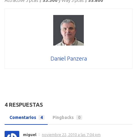
Attractive 5 ptas $
53.300
y Way 5 ptas $
55.800
Daniel Panzera
4 RESPUESTAS
Comentarios
4
Pingbacks
0
miguel
noviembre 22, 2010 a las 7:04 pm