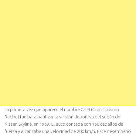
La primera vez que aparece el nombre GT-R (Gran Turismo
Racing) fue para bautizar la versión deportiva del sedán de
Nissan Skyline, en 1969. El auto contaba con 160 caballos de
fuerza y alcanzaba una velocidad de 200 km/h. Este desempeño