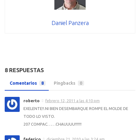
Daniel Panzera
8 RESPUESTAS
Comentarios
8
Pingbacks
0
roberto
febrero 12, 2011 a las 4:10 pm
EXELENTE!!.NI BIEN DESEMBARQUE ROMPE EL MOLDE DE
TODO LO VISTO.
207 COMPAC……CHAUUUU!!!!!!!
federico
diciembre 21, 2010 a las 3:24 am