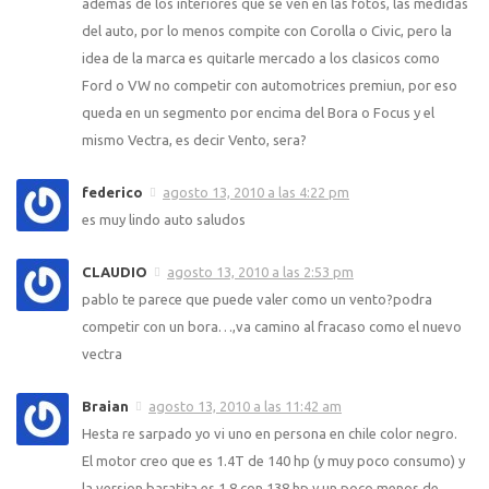
ademas de los interiores que se ven en las fotos, las medidas
del auto, por lo menos compite con Corolla o Civic, pero la
idea de la marca es quitarle mercado a los clasicos como
Ford o VW no competir con automotrices premiun, por eso
queda en un segmento por encima del Bora o Focus y el
mismo Vectra, es decir Vento, sera?
federico
agosto 13, 2010 a las 4:22 pm
es muy lindo auto saludos
CLAUDIO
agosto 13, 2010 a las 2:53 pm
pablo te parece que puede valer como un vento?podra
competir con un bora…,va camino al fracaso como el nuevo
vectra
Braian
agosto 13, 2010 a las 11:42 am
Hesta re sarpado yo vi uno en persona en chile color negro.
El motor creo que es 1.4T de 140 hp (y muy poco consumo) y
la version baratita es 1.8 con 138 hp y un poco menos de