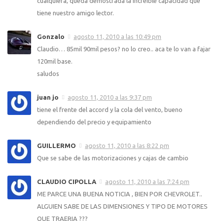
cualquiera, queda demostrada la increíble capacidad que
tiene nuestro amigo lector.
Gonzalo
agosto 11, 2010 a las 10:49 pm
Claudio… 85mil 90mil pesos? no lo creo.. aca te lo van a fajar
120mil base.
saludos
juan jo
agosto 11, 2010 a las 9:37 pm
tiene el frente del accord y la cola del vento, bueno
dependiendo del precio y equipamiento
GUILLERMO
agosto 11, 2010 a las 8:22 pm
Que se sabe de las motorizaciones y cajas de cambio
CLAUDIO CIPOLLA
agosto 11, 2010 a las 7:24 pm
ME PARCE UNA BUENA NOTICIA , BIEN POR CHEVROLET..
ALGUIEN SABE DE LAS DIMENSIONES Y TIPO DE MOTORES
QUE TRAERIA ???