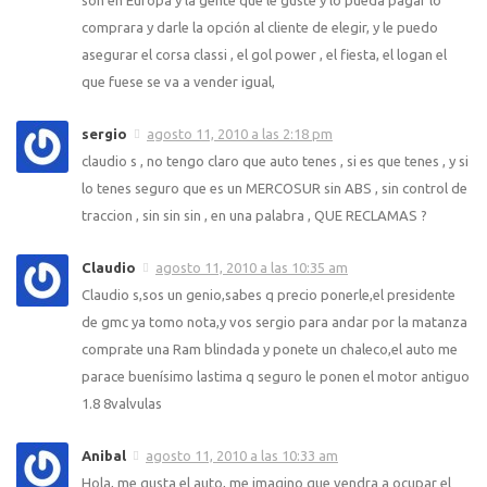
comprara y darle la opción al cliente de elegir, y le puedo
asegurar el corsa classi , el gol power , el fiesta, el logan el
que fuese se va a vender igual,
sergio
agosto 11, 2010 a las 2:18 pm
claudio s , no tengo claro que auto tenes , si es que tenes , y si
lo tenes seguro que es un MERCOSUR sin ABS , sin control de
traccion , sin sin sin , en una palabra , QUE RECLAMAS ?
Claudio
agosto 11, 2010 a las 10:35 am
Claudio s,sos un genio,sabes q precio ponerle,el presidente
de gmc ya tomo nota,y vos sergio para andar por la matanza
comprate una Ram blindada y ponete un chaleco,el auto me
parace buenísimo lastima q seguro le ponen el motor antiguo
1.8 8valvulas
Anibal
agosto 11, 2010 a las 10:33 am
Hola, me gusta el auto, me imagino que vendra a ocupar el