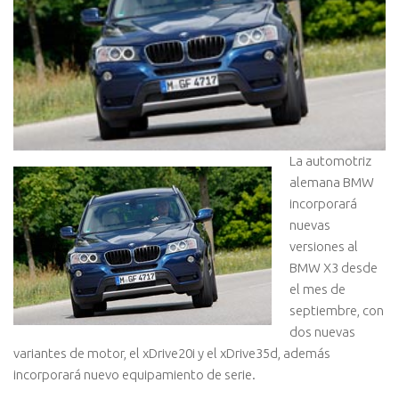
La automotriz
alemana BMW
incorporará
nuevas
versiones al
BMW X3 desde
el mes de
septiembre, con
dos nuevas
variantes de motor, el xDrive20i y el xDrive35d, además
incorporará nuevo equipamiento de serie.