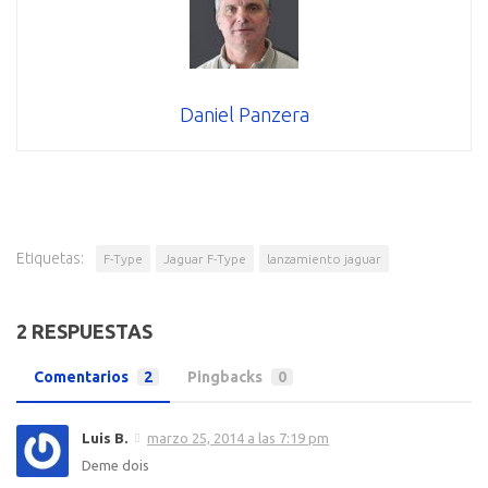
Daniel Panzera
Etiquetas:
F-Type
Jaguar F-Type
lanzamiento jaguar
2 RESPUESTAS
Comentarios
2
Pingbacks
0
Luis B.
marzo 25, 2014 a las 7:19 pm
Deme dois