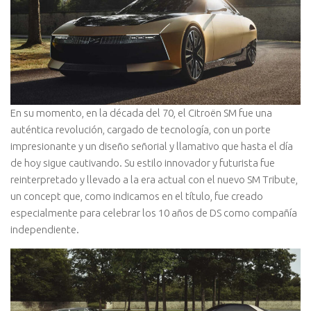
En su momento, en la década del 70, el Citroën SM fue una
auténtica revolución, cargado de tecnología, con un porte
impresionante y un diseño señorial y llamativo que hasta el día
de hoy sigue cautivando. Su estilo innovador y futurista fue
reinterpretado y llevado a la era actual con el nuevo SM Tribute,
un concept que, como indicamos en el título, fue creado
especialmente para celebrar los 10 años de DS como compañía
independiente.