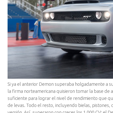
Si ya el anterior Demon superaba holgadamente a sus 
la firma norteamericana quisieron tomar la base de 
suficiente para lograr el nivel de rendimiento que q
de levas. Todo el resto, incluyendo bielas, pistones,
versión. Así, superaron con creces los 1.000 CV: el