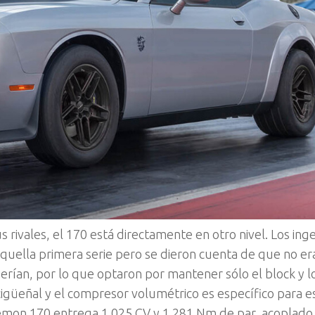
rivales, el 170 está directamente en otro nivel. Los ing
aquella primera serie pero se dieron cuenta de que no er
uerían, por lo que optaron por mantener sólo el block y l
 cigüeñal y el compresor volumétrico es específico para e
 Demon 170 entrega 1.025 CV y 1.281 Nm de par, acoplado 