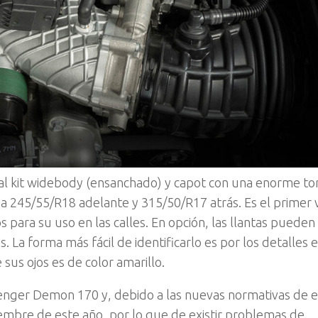
, al kit widebody (ensanchado) y capot con una enorme t
 245/55/R18 adelante y 315/50/R17 atrás. Es el primer 
s para su uso en las calles. En opción, las llantas pueden
 La forma más fácil de identificarlo es por los detalles e
sus ojos es de color amarillo.
llenger Demon 170 y, debido a las nuevas normativas de 
ciembre de este año, por lo que de existir problemas de