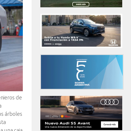
enieros de
a
os árboles
sta
a una caja