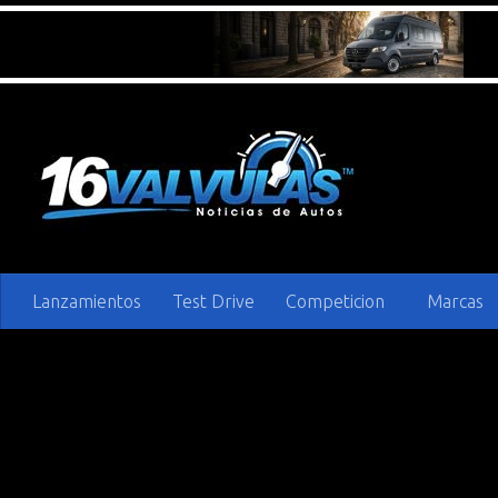
Saltar al contenido
Lanzamientos
Test Drive
Competicion
Marcas