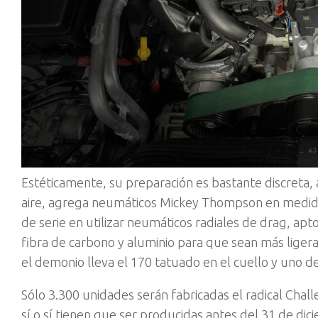
Estéticamente, su preparación es bastante discreta
aire, agrega neumáticos Mickey Thompson en medida
de serie en utilizar neumáticos radiales de drag, apto
fibra de carbono y aluminio para que sean más ligeras.
el demonio lleva el 170 tatuado en el cuello y uno de 
Sólo 3.300 unidades serán fabricadas el radical Cha
sí o sí tienen que ser producidas antes del 31 de di