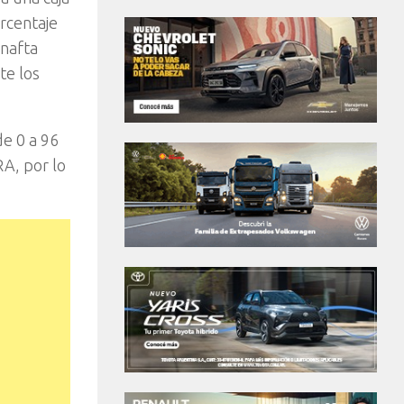
rcentaje
 nafta
te los
de 0 a 96
RA, por lo