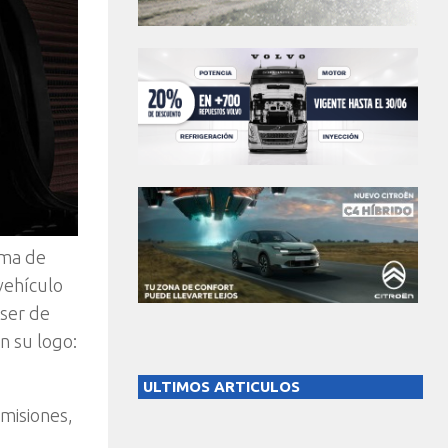
oma de
vehículo
 ser de
n su logo:
ULTIMOS ARTICULOS
emisiones,