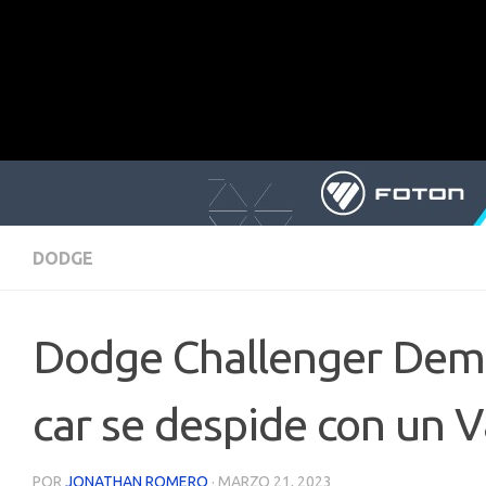
DODGE
Dodge Challenger Demo
car se despide con un 
POR
JONATHAN ROMERO
·
MARZO 21, 2023