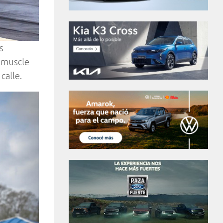
s
l muscle
calle.