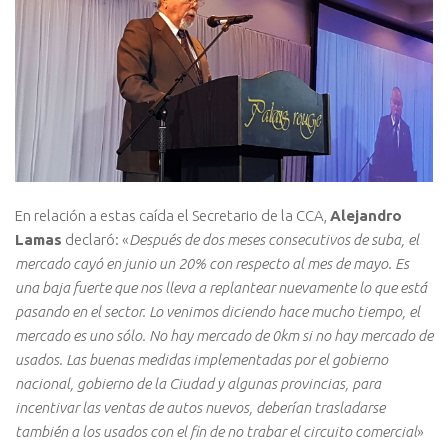
En relación a estas caída el Secretario de la CCA,
Alejandro
Lamas
declaró: «
Después de dos meses consecutivos de suba, el
mercado cayó en junio un 20% con respecto al mes de mayo. Es
una baja fuerte que nos lleva a replantear nuevamente lo que está
pasando en el sector. Lo venimos diciendo hace mucho tiempo, el
mercado es uno sólo. No hay mercado de 0km si no hay mercado de
usados. Las buenas medidas implementadas por el gobierno
nacional, gobierno de la Ciudad y algunas provincias, para
incentivar las ventas de autos nuevos, deberían trasladarse
también a los usados con el fin de no trabar el circuito comercial
»