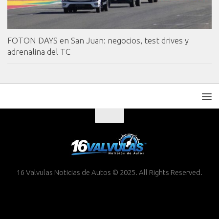
FOTON DAYS en San Juan: negocios, test drives y
adrenalina del TC
16 Valvulas Noticias de Autos © 2025. All Rights Reserved.