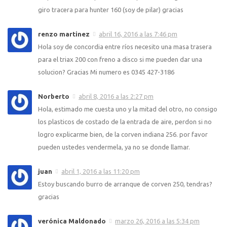
giro tracera para hunter 160 (soy de pilar) gracias
renzo martinez
abril 16, 2016 a las 7:46 pm
Hola soy de concordia entre ríos necesito una masa trasera
para el triax 200 con freno a disco si me pueden dar una
solucion? Gracias Mi numero es 0345 427-3186
Norberto
abril 8, 2016 a las 2:27 pm
Hola, estimado me cuesta uno y la mitad del otro, no consigo
los plasticos de costado de la entrada de aire, perdon si no
logro explicarme bien, de la corven indiana 256. por favor
pueden ustedes vendermela, ya no se donde llamar.
juan
abril 1, 2016 a las 11:20 pm
Estoy buscando burro de arranque de corven 250, tendras?
gracias
verónica Maldonado
marzo 26, 2016 a las 5:34 pm