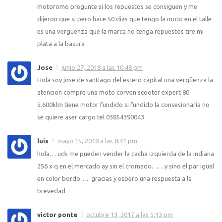
motoromo pregunte si los repuestos se consiguen y me
dijeron que si pero hace 50 dias que tengo la moto en el talle
es una vergüenza que la marca no tenga repuestos tire mi
plata a la basura
Jose
junio 27, 2018 a las 10:48 pm
Hola soy jose de santiago del estero capital una vergüenza la
atencion compre una moto corven scooter expert 80
5.600klm tiene motor fundido si fundido la consesionaria no
se quiere aser cargo tel 03854390043
luis
mayo 15, 2018 a las 8:41 pm
hola… uds me pueden vender la cacha izquierda de la indiana
256 x q en el mercado ay sin el cromado……y sino el par igual
en color bordo….. gracias y espero una respuesta a la
brevedad
victor ponte
octubre 13, 2017 a las 5:13 pm