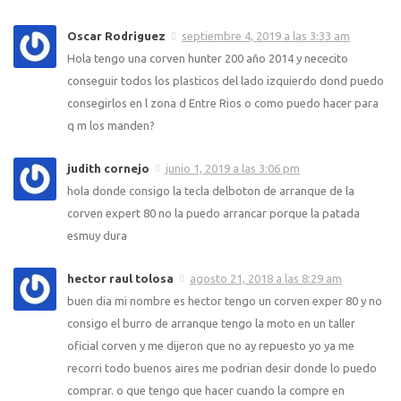
Oscar Rodriguez
septiembre 4, 2019 a las 3:33 am
Hola tengo una corven hunter 200 año 2014 y nececito
conseguir todos los plasticos del lado izquierdo dond puedo
consegirlos en l zona d Entre Rios o como puedo hacer para
q m los manden?
judith cornejo
junio 1, 2019 a las 3:06 pm
hola donde consigo la tecla delboton de arranque de la
corven expert 80 no la puedo arrancar porque la patada
esmuy dura
hector raul tolosa
agosto 21, 2018 a las 8:29 am
buen dia mi nombre es hector tengo un corven exper 80 y no
consigo el burro de arranque tengo la moto en un taller
oficial corven y me dijeron que no ay repuesto yo ya me
recorri todo buenos aires me podrian desir donde lo puedo
comprar. o que tengo que hacer cuando la compre en