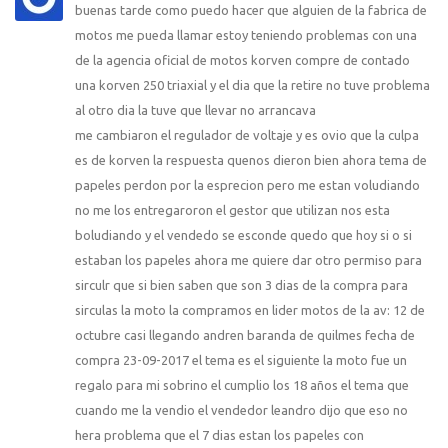
buenas tarde como puedo hacer que alguien de la fabrica de
motos me pueda llamar estoy teniendo problemas con una
de la agencia oficial de motos korven compre de contado
una korven 250 triaxial y el dia que la retire no tuve problema
al otro dia la tuve que llevar no arrancava
me cambiaron el regulador de voltaje y es ovio que la culpa
es de korven la respuesta quenos dieron bien ahora tema de
papeles perdon por la esprecion pero me estan voludiando
no me los entregaroron el gestor que utilizan nos esta
boludiando y el vendedo se esconde quedo que hoy si o si
estaban los papeles ahora me quiere dar otro permiso para
sirculr que si bien saben que son 3 dias de la compra para
sirculas la moto la compramos en lider motos de la av: 12 de
octubre casi llegando andren baranda de quilmes fecha de
compra 23-09-2017 el tema es el siguiente la moto fue un
regalo para mi sobrino el cumplio los 18 años el tema que
cuando me la vendio el vendedor leandro dijo que eso no
hera problema que el 7 dias estan los papeles con