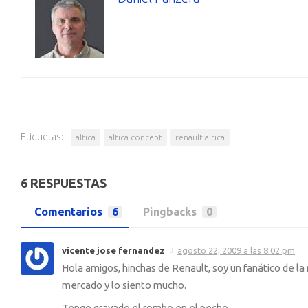
Etiquetas:
altica
altica concept
renault altica
6 RESPUESTAS
Comentarios
6
Pingbacks
0
vicente jose fernandez
agosto 22, 2009 a las 8:02 pm
Hola amigos, hinchas de Renault, soy un fanático de l
mercado y lo siento mucho.
Tengo gravado el rombo en el pecho.