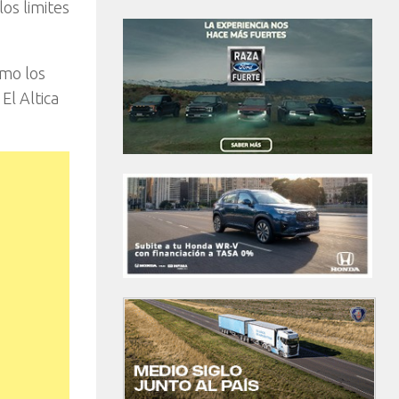
os limites
smo los
El Altica