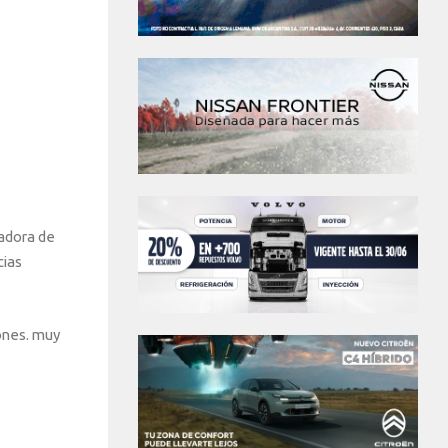
radora de
cias
ones. muy