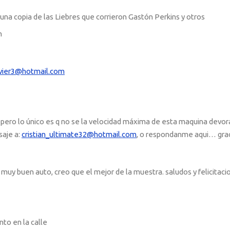
una copia de las Liebres que corrieron Gastón Perkins y otros
n
avier3@hotmail.com
 pero lo único es q no se la velocidad máxima de esta maquina devo
saje a:
cristian_ultimate32@hotmail.com
, o respondanme aqui… gra
uy buen auto, creo que el mejor de la muestra. saludos y felicitaci
nto en la calle