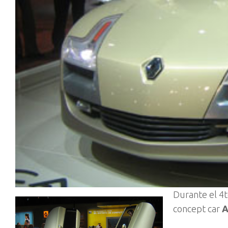
Durante el 4
concept car
A