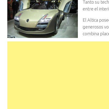
Tanto su tech
entre el inter
El Altica pose
generosos vol
combina place