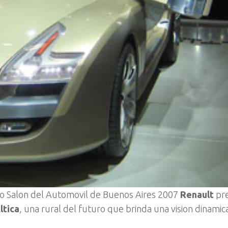
to Salon del Automovil de Buenos Aires 2007
Renault
pr
ltica
, una rural del futuro que brinda una vision dinamic