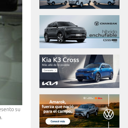
esento su
a.