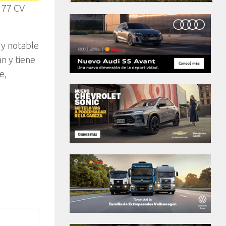
177 CV
 y notable
n y tiene
e,