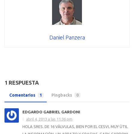
Daniel Panzera
1 RESPUESTA
Comentarios
1
Pingbacks
0
EDGARDO GABRIEL GARDONI
abril 4, 2013 a las 11:36 pm
HOLA SRES. DE 16 VÀLVULAS, BIEN POR EL CESVI, MUY ÙTIL
LA INFORMACIÒN. UN ABRAZO Y GRACIAS. GABY. GARDONI.