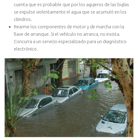
cuenta que es probable que por los agujeros de las bujías
se expulse violentamente el agua que se acumuló en los
cilindros.
Rearme los componentes de motor y de marcha con la
llave de arranque. Si el vehículo no arranca, no insista.
Concurra a un servicio especializado para un diagnóstico
electrónico.