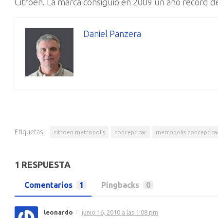
Citroën. La marca consiguió en 2009 un año récord 
Daniel Panzera
Etiquetas:
citroen metropolis
concept car
metropolis concept ca
1 RESPUESTA
Comentarios
1
Pingbacks
0
leonardo
junio 16, 2010 a las 1:08 pm