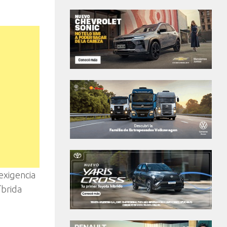
exigencia
íbrida