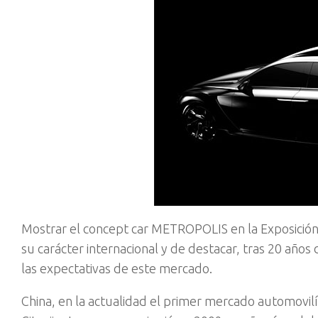
Mostrar el concept car METROPOLIS en la Exposición 
su carácter internacional y de destacar, tras 20 años 
las expectativas de este mercado.
China, en la actualidad el primer mercado automovil