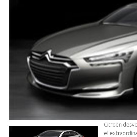
Citroën desve
el extraordin