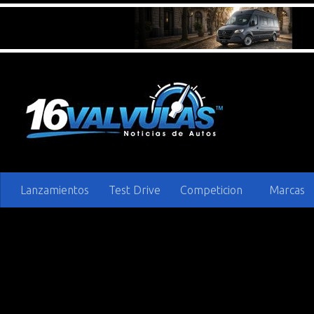
Saltar al contenido
Lanzamientos
Test Drive
Competicion
Marcas