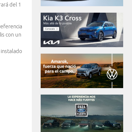
rará del 1
referencia
is con un
 instalado