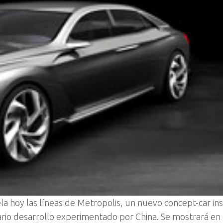
la hoy las líneas de Metropolis, un nuevo concept-car in
ario desarrollo experimentado por China. Se mostrará en 