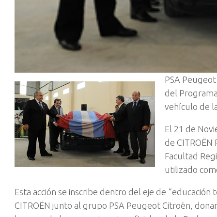
PSA Peugeot 
del Programa 
vehículo de l
El 21 de Novi
de CITROËN PI
Facultad Regi
utilizado com
Esta acción se inscribe dentro del eje de “educación 
CITROËN junto al grupo PSA Peugeot Citroën, donan t