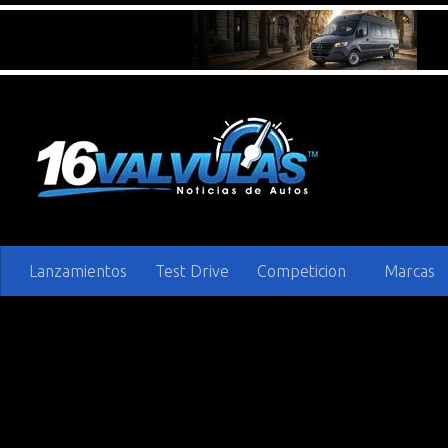
Saltar al contenido
Lanzamientos
Test Drive
Competicion
Marcas