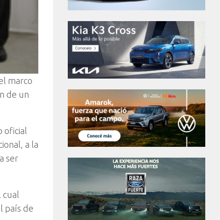
el marco
ón de un
 oficial
onal, a la
a ser
 cual
l país de