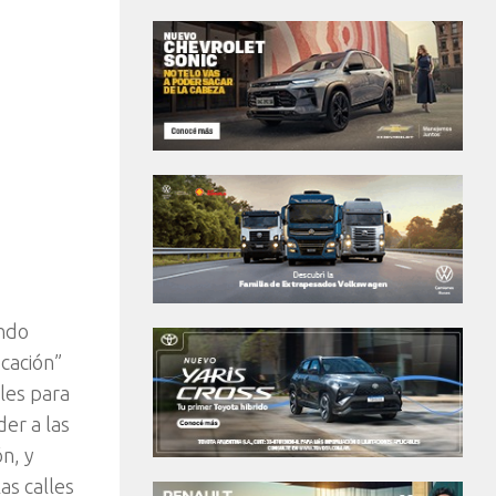
ando
cación”
les para
der a las
n, y
as calles