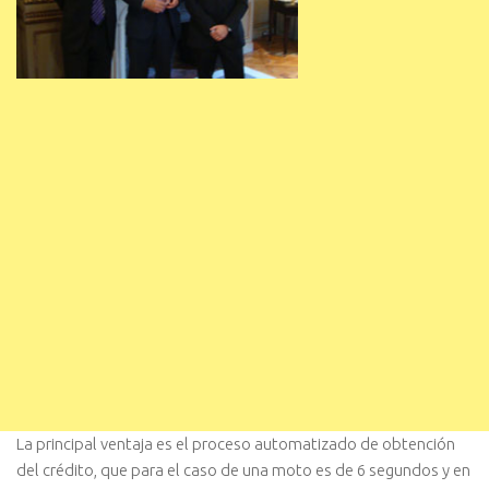
La principal ventaja es el proceso automatizado de obtención
del crédito, que para el caso de una moto es de 6 segundos y en