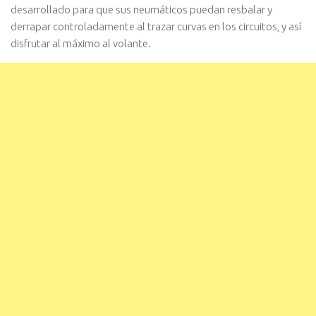
desarrollado para que sus neumáticos puedan resbalar y
derrapar controladamente al trazar curvas en los circuitos, y así
disfrutar al máximo al volante.