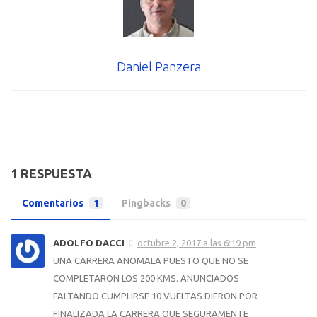
Daniel Panzera
1 RESPUESTA
Comentarios
1
Pingbacks
0
ADOLFO DACCI
octubre 2, 2017 a las 6:19 pm
UNA CARRERA ANOMALA PUESTO QUE NO SE
COMPLETARON LOS 200 KMS. ANUNCIADOS
FALTANDO CUMPLIRSE 10 VUELTAS DIERON POR
FINALIZADA LA CARRERA QUE SEGURAMENTE