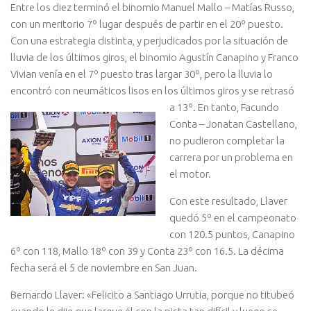
Entre los diez terminó el binomio Manuel Mallo – Matías Russo,
con un meritorio 7º lugar después de partir en el 20º puesto.
Con una estrategia distinta, y perjudicados por la situación de
lluvia de los últimos giros, el binomio Agustín Canapino y Franco
Vivian venía en el 7º puesto tras largar 30º, pero la lluvia lo
encontró con neumáticos lisos en los
últimos giros y se retrasó
a 13º. En tanto, Facundo
Conta – Jonatan Castellano,
no pudieron completar la
carrera por un problema en
el motor.
Con este resultado, Llaver
quedó 5º en el campeonato
con 120.5 puntos, Canapino
6º con 118, Mallo 18º con 39 y Conta 23º con 16.5. La décima
fecha será el 5 de noviembre en San Juan.
Bernardo Llaver: «Felicito a Santiago Urrutia, porque no titubeó