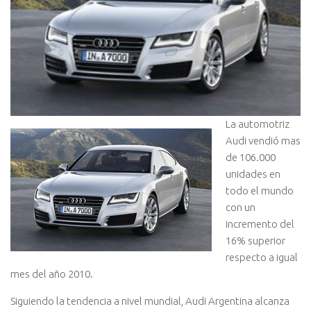
La automotriz
Audi vendió mas
de 106.000
unidades en
todo el mundo
con un
incremento del
16% superior
respecto a igual
mes del año 2010.
Siguiendo la tendencia a nivel mundial, Audi Argentina alcanza