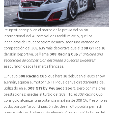
Peugeot anticipó, en el marco de la previa del Salón
Internacional del Automóvil de Frankfurt 2015, que los
ingenieros de Peugeot Sport desarrollaron una variante de
competición del 308, aún más deportiva que el
308 GTi
de su
división deportiva. Se llama
308 Racing Cup
y “
anticipa una
tecnología de competición destinada a clientes exigentes
”,
aseguraron desde la marca francesa.
El nuevo
308 Racing Cup
, que hará su debut en el auto show
alemán, equipa el motor 1.6 THP que deriva directamente del
utilizado en el
308 GTi by Peugeot Spor
t, pero con mejores
prestaciones: gracias al turbo del 208 T16, el 308 Racing Cup
consiguió alcanzar una potencia máxima de 308 CV. Y eso no es
todo, porque “la continuación del desarrollo podría permitir
nuevos valores, todavía más elevados”, reconoció la firma del