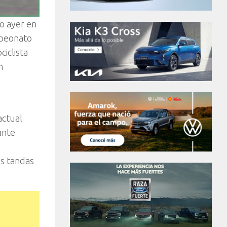
o ayer en
mpeonato
iclista
n
actual
ante
as tandas