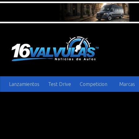
Saltar al contenido
Lanzamientos
Test Drive
Competicion
Marcas