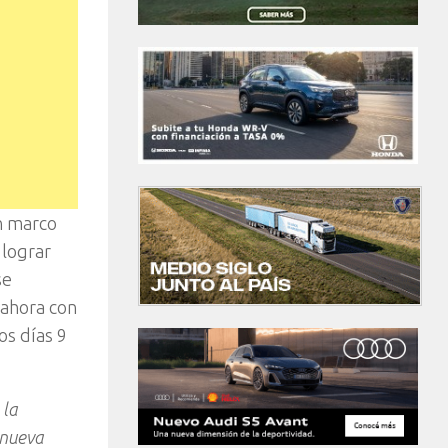
n marco
 lograr
se
 ahora con
os días 9
 la
 nueva