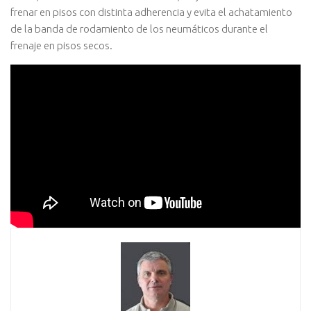
frenar en pisos con distinta adherencia y evita el achatamiento
de la banda de rodamiento de los neumáticos durante el
frenaje en pisos secos.