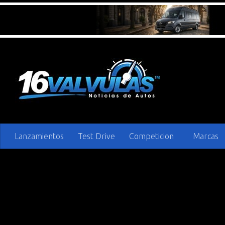
Saltar al contenido
Lanzamientos
Test Drive
Competicion
Marcas