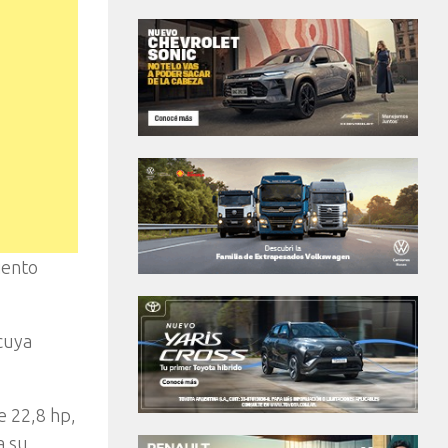
iento
cuya
e 22,8 hp,
a su