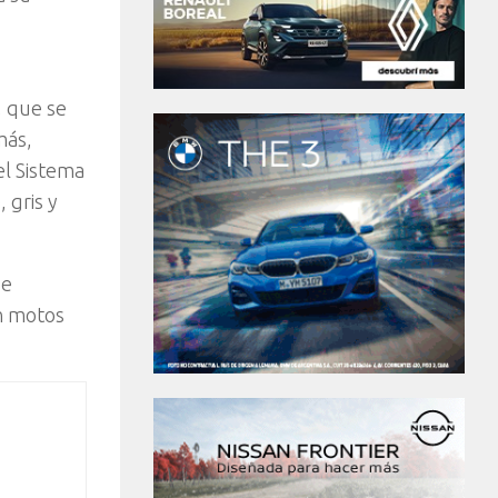
, que se
más,
el Sistema
 gris y
de
en motos