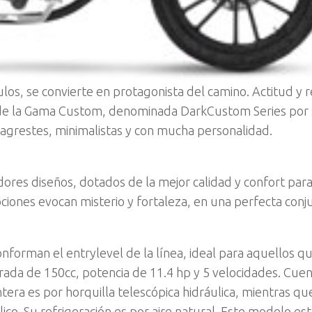
os, se convierte en protagonista del camino. Actitud y 
e de la Gama Custom, denominada DarkCustom Series por
agrestes, minimalistas y con mucha personalidad.
dores diseños, dotados de la mejor calidad y confort par
pciones evocan misterio y fortaleza, en una perfecta conj
nforman el entrylevel de la línea, ideal para aquellos q
drada de 150cc, potencia de 11.4 hp y 5 velocidades. Cue
tera es por horquilla telescópica hidráulica, mientras qu
co. Su refrigeración es por aire natural. Este modelo es