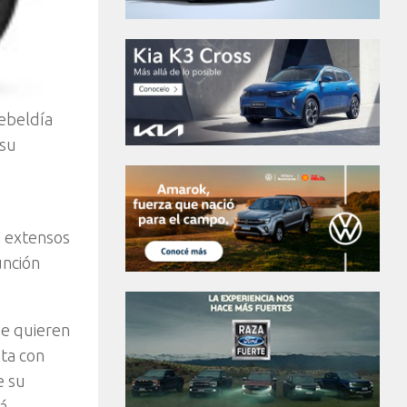
rebeldía
 su
a extensos
unción
ue quieren
nta con
e su
tá