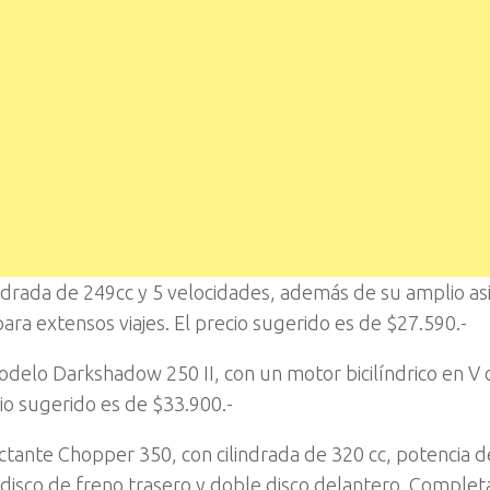
ndrada de 249cc y 5 velocidades, además de su amplio as
a extensos viajes. El precio sugerido es de $27.590.-
elo Darkshadow 250 II, con un motor bicilíndrico en V 
cio sugerido es de $33.900.-
ctante Chopper 350, con cilindrada de 320 cc, potencia d
e disco de freno trasero y doble disco delantero. Complet