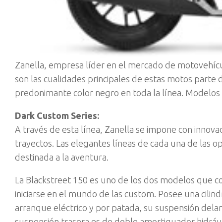
Zanella, empresa líder en el mercado de motovehícul
son las cualidades principales de estas motos part
predonimante color negro en toda la línea. Modelos 
Dark Custom Series:
A través de esta línea, Zanella se impone con innova
trayectos. Las elegantes líneas de cada una de las o
destinada a la aventura.
La Blackstreet 150 es uno de los dos modelos que co
iniciarse en el mundo de las custom. Posee una cilin
arranque eléctrico y por patada, su suspensión delan
suspensión trasera es de doble amortiguador hidráuli