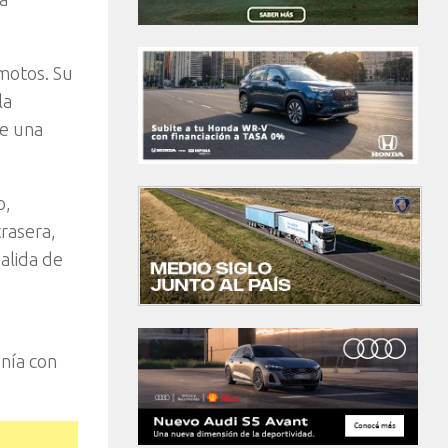
motos. Su
la
ee una
o,
trasera,
alida de
nía con