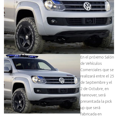
En el próximo Salón
de Vehí­culos
Comerciales que se
realizará entre el 25
de Septiembre y el
2 de Octubre, en
Hannover, será
presentada la pick
up que será
fabricada en