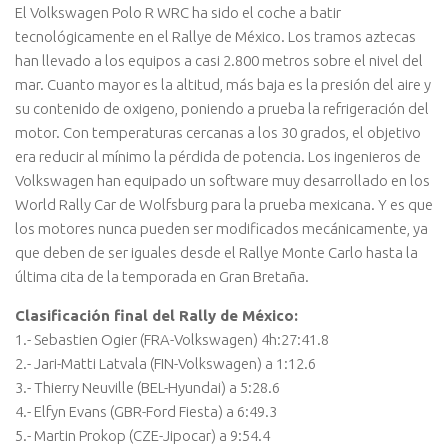
El Volkswagen Polo R WRC ha sido el coche a batir
tecnológicamente en el Rallye de México. Los tramos aztecas
han llevado a los equipos a casi 2.800 metros sobre el nivel del
mar. Cuanto mayor es la altitud, más baja es la presión del aire y
su contenido de oxigeno, poniendo a prueba la refrigeración del
motor. Con temperaturas cercanas a los 30 grados, el objetivo
era reducir al mínimo la pérdida de potencia. Los ingenieros de
Volkswagen han equipado un software muy desarrollado en los
World Rally Car de Wolfsburg para la prueba mexicana. Y es que
los motores nunca pueden ser modificados mecánicamente, ya
que deben de ser iguales desde el Rallye Monte Carlo hasta la
última cita de la temporada en Gran Bretaña.
Clasificación final del Rally de México:
1.- Sebastien Ogier (FRA-Volkswagen) 4h:27:41.8
2.- Jari-Matti Latvala (FIN-Volkswagen) a 1:12.6
3.- Thierry Neuville (BEL-Hyundai) a 5:28.6
4.- Elfyn Evans (GBR-Ford Fiesta) a 6:49.3
5.- Martin Prokop (CZE-Jipocar) a 9:54.4