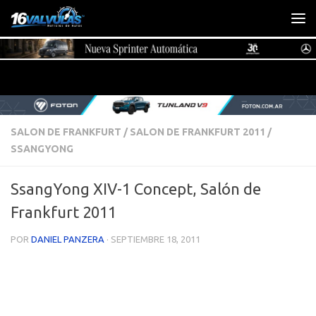
Saltar al contenido
SALON DE FRANKFURT
/
SALON DE FRANKFURT 2011
/
SSANGYONG
SsangYong XIV-1 Concept, Salón de
Frankfurt 2011
POR
DANIEL PANZERA
·
SEPTIEMBRE 18, 2011