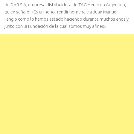
de DAR S.A, empresa distribuidora de TAG Heuer en Argentina,
quien señaló: «Es un honor rendir homenaje a Juan Manuel
Fangio como lo hemos estado haciendo durante muchos años y
junto con la Fundación de la cual somos muy afines»