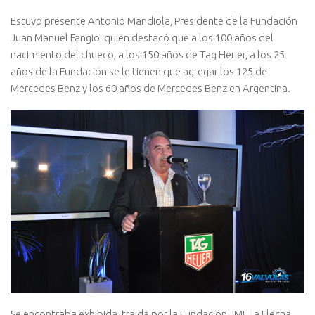
Estuvo presente Antonio Mandiola, Presidente de la Fundación
Juan Manuel Fangio quien destacó que a los 100 años del
nacimiento del chueco, a los 150 años de Tag Heuer, a los 25
años de la Fundación se le tienen que agregar los 125 de
Mercedes Benz y los 60 años de Mercedes Benz en Argentina.
Se encontraba exhibida, traida por la Fundación JMF, la Flecha