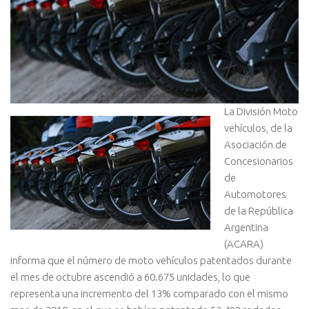
La División Moto
vehículos, de la
Asociación de
Concesionarios
de
Automotores
de la República
Argentina
(ACARA)
informa que el número de moto vehículos patentados durante
el mes de octubre ascendió a 60.675 unidades, lo que
representa una incremento del 13% comparado con el mismo