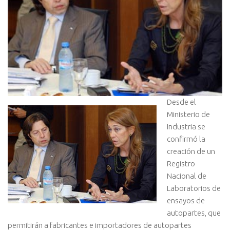
Desde el
Ministerio de
Industria se
confirmó la
creación de un
Registro
Nacional de
Laboratorios de
ensayos de
autopartes, que
permitirán a fabricantes e importadores de autopartes