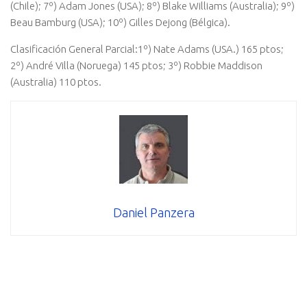
(Chile); 7º) Adam Jones (USA); 8º) Blake Williams (Australia); 9º)
Beau Bamburg (USA); 10º) Gilles Dejong (Bélgica).
Clasificación General Parcial:1º) Nate Adams (USA.) 165 ptos;
2º) André Villa (Noruega) 145 ptos; 3º) Robbie Maddison
(Australia) 110 ptos.
Daniel Panzera