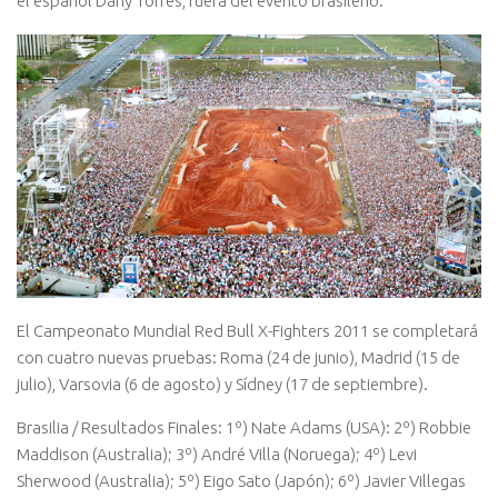
el español Dany Torres, fuera del evento brasileño.
El Campeonato Mundial Red Bull X-Fighters 2011 se completará
con cuatro nuevas pruebas: Roma (24 de junio), Madrid (15 de
julio), Varsovia (6 de agosto) y Sídney (17 de septiembre).
Brasilia / Resultados Finales: 1º) Nate Adams (USA): 2º) Robbie
Maddison (Australia); 3º) André Villa (Noruega); 4º) Levi
Sherwood (Australia); 5º) Eigo Sato (Japón); 6º) Javier Villegas