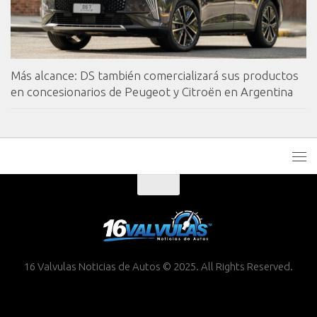
Más alcance: DS también comercializará sus productos
en concesionarios de Peugeot y Citroën en Argentina
16 Valvulas Noticias de Autos © 2025. All Rights Reserved.