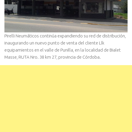
Pirelli Neumáticos continúa expandiendo su red de distribución,
inaugurando un nuevo punto de venta del cliente Llk
equipamientos en el valle de Punilla, en la localidad de Bialet
Masse, RUTA Nro. 38 km 27, provincia de Córdoba.