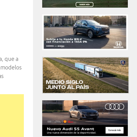
a, que a
e modelos
as