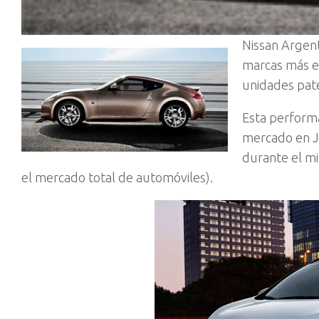
Nissan Argent
marcas más el
unidades pate
Esta performa
mercado en Ju
durante el mi
el mercado total de automóviles).