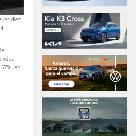
 las diez
44
de
enidos
1.57%, en