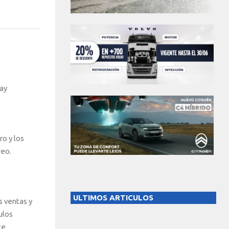
ay
ro y los
reo.
ULTIMOS ARTICULOS
 ventas y
ulos
te