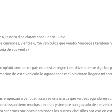
 6, la nota dice claramente Enero-Junio.
 camiones, y entre 6,756 vehículos que vendió Mercedez también h
ría de sus venta).
np300 pero en mi pais no existe ningun test drive que me diga los p
macion de este vehiculo le agradeceria me lo hicieran llegar a mi cor
 empiezan a ver que nissan es una marca que va despegando en sus
hora nissan tiene muchas decadas y siempre han gozado de ser vehic
a tenemos opciones para todos los gustos y bolsillos por eso en es