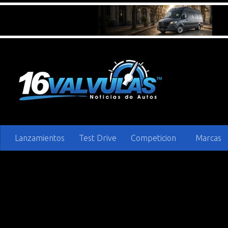
Saltar al contenido
Lanzamientos
Test Drive
Competicion
Marcas