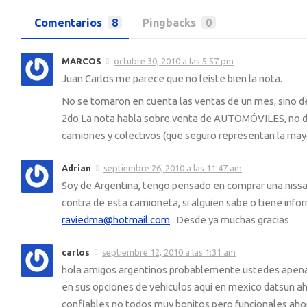
Comentarios
8
Pingbacks
0
MARCOS
octubre 30, 2010 a las 5:57 pm
Juan Carlos me parece que no leíste bien la nota.
No se tomaron en cuenta las ventas de un mes, sino de
2do La nota habla sobre venta de AUTOMÓVILES, no de
camiones y colectivos (que seguro representan la mayo
Adrian
septiembre 26, 2010 a las 11:47 am
Soy de Argentina, tengo pensado en comprar una nissan 
contra de esta camioneta, si alguien sabe o tiene infor
raviedma@hotmail.com
. Desde ya muchas gracias
carlos
septiembre 12, 2010 a las 1:31 am
hola amigos argentinos probablemente ustedes apenas
en sus opciones de vehiculos aqui en mexico datsun a
confiables no todos muy bonitos pero funcionales ahor