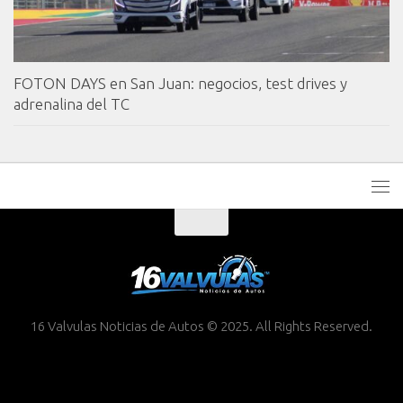
FOTON DAYS en San Juan: negocios, test drives y
adrenalina del TC
16 Valvulas Noticias de Autos © 2025. All Rights Reserved.