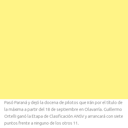
Pasó Paraná y dejó la docena de pilotos que irán por el título de
la máxima a partir del 18 de septiembre en Olavarría. Guillermo
Ortelli ganó la Etapa de Clasificación ANSV y arrancará con siete
puntos frente a ninguno de los otros 11.