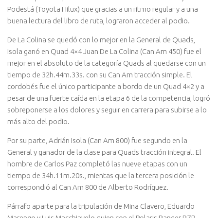
Podestá (Toyota Hilux) que gracias a un ritmo regular y a una
buena lectura del libro de ruta, lograron acceder al podio.
De La Colina se quedó con lo mejor en la General de Quads,
Isola ganó en Quad 4×4 Juan De La Colina (Can Am 450) fue el
mejor en el absoluto de la categoría Quads al quedarse con un
tiempo de 32h.44m.33s. con su Can Am tracción simple. El
cordobés fue el único participante a bordo de un Quad 4×2 y a
pesar de una fuerte caída en la etapa 6 de la competencia, logró
sobreponerse a los dolores y seguir en carrera para subirse a lo
más alto del podio.
Por su parte, Adrián Isola (Can Am 800) fue segundo en la
General y ganador de la clase para Quads tracción integral. El
hombre de Carlos Paz completó las nueve etapas con un
tiempo de 34h.11m.20s., mientas que la tercera posición le
correspondió al Can Am 800 de Alberto Rodríguez.
Párrafo aparte para la tripulación de Mina Clavero, Eduardo
Marengo y Luis Macchiavelo quien con el Polaris Ranger RZR