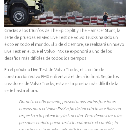
Gracias a los triunfos de The Epic Split y The Hamster Stunt, la
serie de pruebas en vivo Live Test de Volvo Trucks ha sido un
éxito en todo el mundo. El 3 de diciembre, se realizará un nuevo
Live Test en el que el Volvo FMX se expondrá a uno de los
desafíos más difíciles de todos los tiempos.
En el próximo Live Test de Volvo Trucks, el camión de
construcción Volvo FMX enfrentará el desafío final. Según los
creadores de Volvo Trucks, esta es la prueba más difícil de la
serie hasta ahora.
Durante el año pasado, presentamos varias funciones
nuevas para el Volvo FMX a fin de hacerlo invencible con
respecto a la potencia y la tracción. Para demostrar a las
personas cuánto puede resistir realmente el camión, lo
expusimos a la prueba más difícil que se nos ocurrió
”,