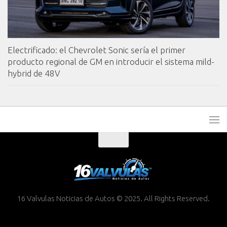
Electrificado: el Chevrolet Sonic sería el primer
producto regional de GM en introducir el sistema mild-
hybrid de 48V
16 Valvulas Noticias de Autos © 2025. All Rights Reserved.