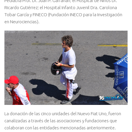
Pediatría Prof. Dr. Juan P. Garrahan; el Hospital de Niños Dr.
Ricardo Gutiérrez; el Hospital Infanto Juvenil Dra. Carolona
Tobar García y FINECO (Fundación INECO para la Investigación
en Neurociencias).
La donación de las cinco unidades del Nuevo Fiat Uno, fueron
canalizadas a través de las asociaciones y fundaciones que
colaboran con las entidades mencionadas anteriormente.