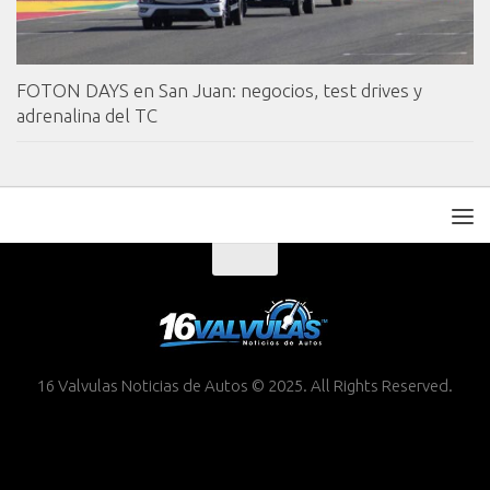
FOTON DAYS en San Juan: negocios, test drives y
adrenalina del TC
16 Valvulas Noticias de Autos © 2025. All Rights Reserved.