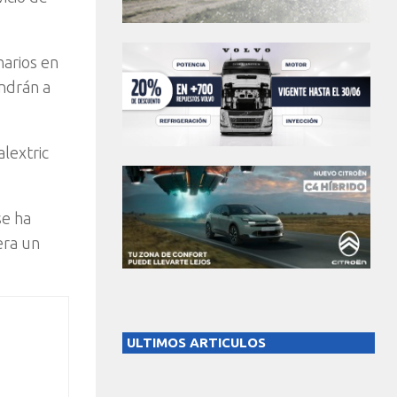
narios en
ndrán a
lextric
se ha
era un
ULTIMOS ARTICULOS