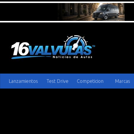
Saltar al contenido
Lanzamientos
Test Drive
Competicion
Marcas