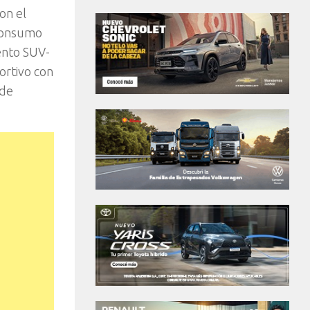
on el
 consumo
ento SUV-
ortivo con
 de