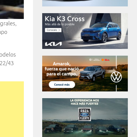
grales,
mpo
modelos
722/43