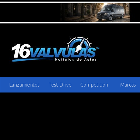
Saltar al contenido
Lanzamientos
Test Drive
Competicion
Marcas