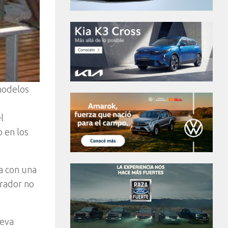
 modelos
l
o en los
a con una
prador no
leva