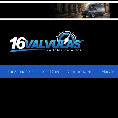
Saltar al contenido
Lanzamientos
Test Drive
Competicion
Marcas