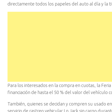
directamente todos los papeles del auto al dí­a y la t
Para los interesados en la compra en cuotas, la Feri
financiación de hasta el 50 % del valor del vehí­culo
También, quienes se decidan y compren su usado en l
servicio de rastreo vehicular Lo Jack sin cargo duran