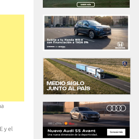
na
E y el