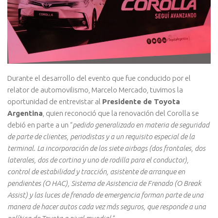
Durante el desarrollo del evento que fue conducido por el
relator de automovilismo, Marcelo Mercado, tuvimos la
oportunidad de entrevistar al
Presidente de Toyota
Argentina
, quien reconoció que la renovación del Corolla se
debió en parte a un “
pedido generalizado en materia de seguridad
de parte de clientes, periodistas y a un requisito especial de la
terminal. La incorporación de los siete airbags (dos frontales, dos
laterales, dos de cortina y uno de rodilla para el conductor),
control de estabilidad y tracción, asistente de arranque en
pendientes (O HAC), Sistema de Asistencia de Frenado (O Break
Assist) y las luces de frenado de emergencia forman parte de una
manera de hacer autos cada vez más seguros, que responde a una